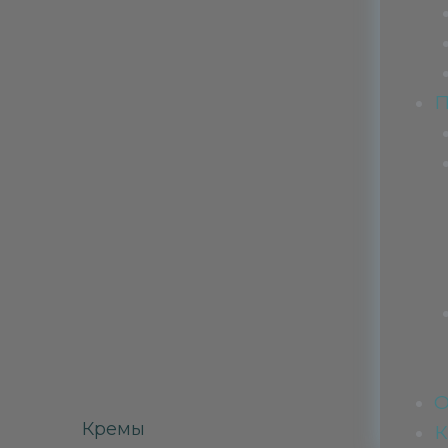
О
Кремы
К