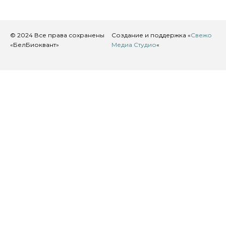
t
a
g
© 2024 Все права сохранены
Создание и поддержка «
Свежо
r
«БелБиоквант»
Медиа Студио
«
a
m