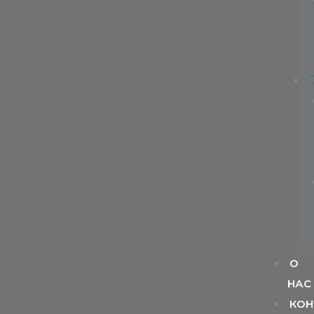
О
НАС
КОН